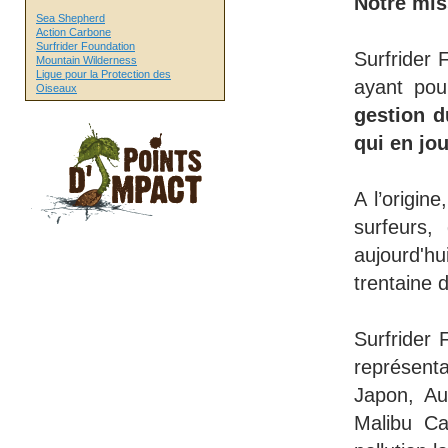
Notre miss
Sea Shepherd
Action Carbone
Surfrider Foundation
Surfrider 
Mountain Wilderness
Ligue pour la Protection des
ayant po
Oiseaux
gestion d
qui en jou
A l’origin
surfeurs,
aujourd'
trentaine 
Surfrider 
représent
Japon, Au
Malibu Ca