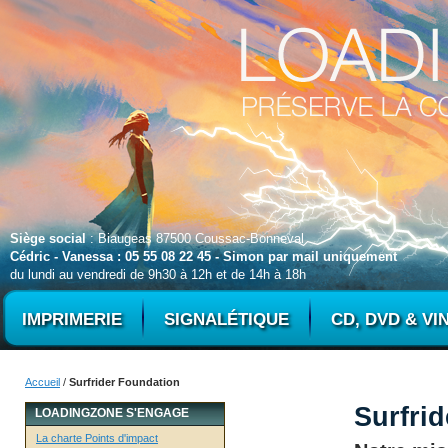
Siège social
: Biaugeas 87500 Coussac-Bonneval
Cédric - Vanessa : 05 55 08 22 45 - Simon par mail uniquement
du lundi au vendredi de 9h30 à 12h et de 14h à 18h
IMPRIMERIE
SIGNALÉTIQUE
CD, DVD & VI
Accueil
/
Surfrider Foundation
Surfri
LOADINGZONE S'ENGAGE
La charte Points d'impact