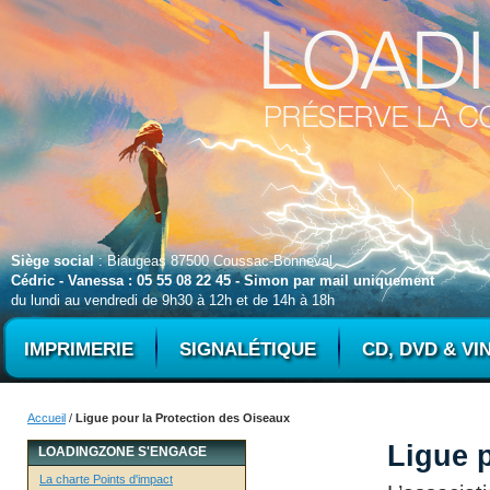
Siège social
: Biaugeas 87500 Coussac-Bonneval
Cédric - Vanessa : 05 55 08 22 45 - Simon par mail uniquement
du lundi au vendredi de 9h30 à 12h et de 14h à 18h
IMPRIMERIE
SIGNALÉTIQUE
CD, DVD & VI
Accueil
/
Ligue pour la Protection des Oiseaux
Ligue 
LOADINGZONE S'ENGAGE
La charte Points d'impact