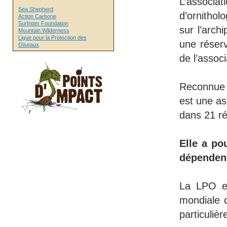
L’associa
Sea Shepherd
d’ornitho
Action Carbone
Surfrider Foundation
sur l’arch
Mountain Wilderness
Ligue pour la Protection des
une réser
Oiseaux
de l’associ
Reconnue d
est une as
dans 21 ré
Elle a po
dépenden
La LPO est
mondiale d
particuliè