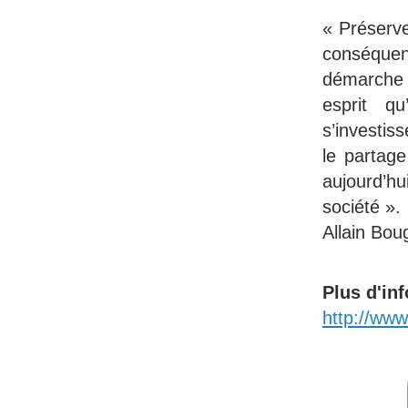
« Préserve
conséquent
démarche 
esprit q
s’investis
le partage
aujourd’hu
société ».
Allain Bou
Plus d'inf
http://www.